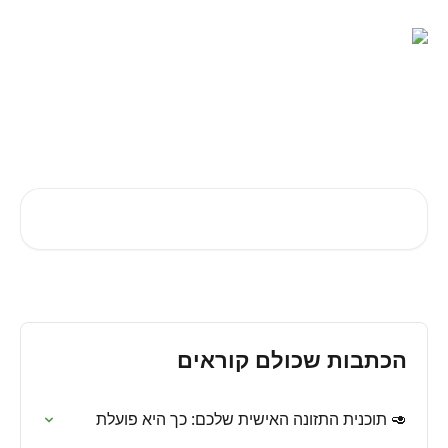
דלג לתוכן הראשי
ברוכים הבאים ל-KetoGo.app!
איך אפשר לעזור?
חיפוש מאמרים...
הכתבות שכולם קוראים
🥑 תוכנית התזונה האישית שלכם: כך היא פועלת