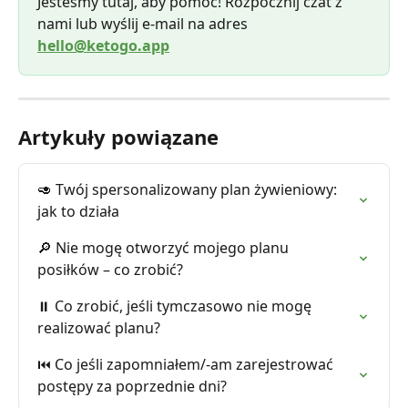
Jesteśmy tutaj, aby pomóc! Rozpocznij czat z 
nami lub wyślij e-mail na adres 
hello@ketogo.app
Artykuły powiązane
🥑 Twój spersonalizowany plan żywieniowy: 
jak to działa
🔎 Nie mogę otworzyć mojego planu 
posiłków – co zrobić?
⏸️ Co zrobić, jeśli tymczasowo nie mogę 
realizować planu?
⏮️ Co jeśli zapomniałem/-am zarejestrować 
postępy za poprzednie dni?