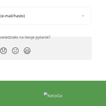
(e-mail/hasło)
owiedziało na twoje pytanie?
😞
😐
😃