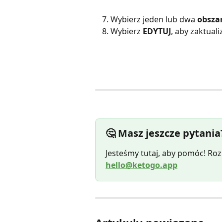
Wybierz jeden lub dwa 
obszar
Wybierz 
EDYTUJ
, aby zaktual
🤔 Masz jeszcze pytania
Jesteśmy tutaj, aby pomóc! Rozp
hello@ketogo.app