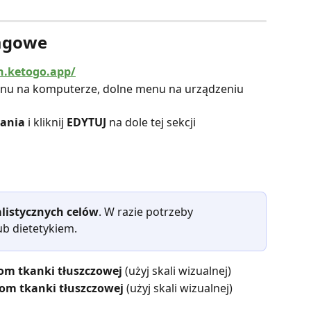
wagowe
n.ketogo.app/
nu na komputerze, dolne menu na urządzeniu 
zania
 i kliknij 
EDYTUJ
 na dole tej sekcji
alistycznych celów
. W razie potrzeby 
ub dietetykiem.
om tkanki tłuszczowej
 (użyj skali wizualnej)
om tkanki tłuszczowej
 (użyj skali wizualnej)