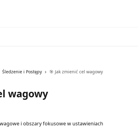
Zdobądź swoją dietę keto TUTAJ!
Zaloguj się
Śledzenie i Postępy
🎯 Jak zmienić cel wagowy
cel wagowy
 wagowe i obszary fokusowe w ustawieniach 