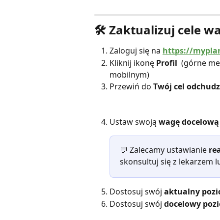
🛠 Zaktualizuj cele 
Zaloguj się na 
https://mypla
Kliknij ikonę 
Profil
 (górne me
mobilnym)
Przewiń do 
Twój cel odchud
Ustaw swoją 
wagę docelową
💬 Zalecamy ustawianie 
re
skonsultuj się z lekarzem l
Dostosuj swój 
aktualny pozi
Dostosuj swój 
docelowy pozi